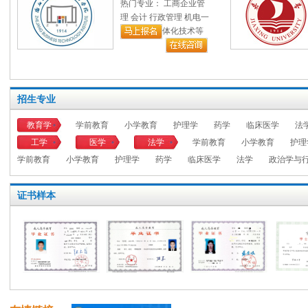
热门专业： 工商企业管
（三）身体健康，生活能自理，不影响所报
理 会计 行政管理 机电一
（四）报考高起本或专科（高职）的考生
体化技术等
中专、职高、技校，下同）毕业文化程度或
专升本的考生必须是已取得经教育部审定核
列高等学校、高等教育自学考试机构颁发的
本科结业证书或以上证书的人员。
招生专业
（五）报考医学门类专业的考生还应具备以
教育学
学前教育
小学教育
护理学
药学
临床医学
法
报考临床医学、口腔医学、预防医学
1.
工学
医学
法学
学前教育
小学教育
护理
类专业的考生，需取得省级卫生行政部门颁
学前教育
小学教育
护理学
药学
临床医学
法学
政治学与
执业助理医师及以上资格证书或取得国家认
应专业学历；或者县级及以上卫生行政部门
证书样本
执业证书并具有中专学历或中专水平证书。
报考护理学专业的考生应当取得省级
2.
发的执业护士证书。
报考医学门类其他专业的考生应当是
3.
行业工作的在职专业技术人员。
考生报考的专业原则上应与所从事的专
4.