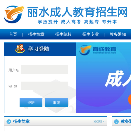
首页
|
招生简章
|
招生院校
|
招生专业
|
教务通知
用户名
密 码
登陆
取消
招生简章
教务
MORE>>