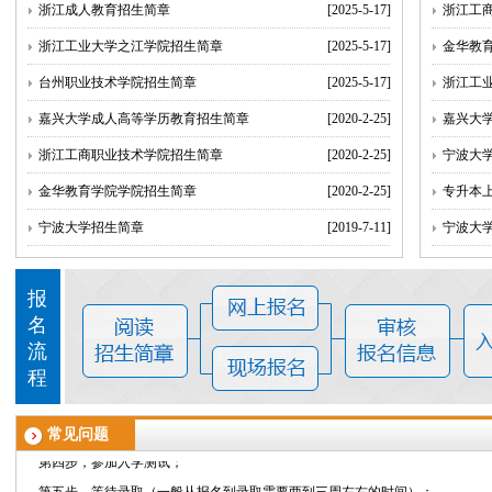
浙江成人教育招生简章
[2025-5-17]
浙江工
浙江工业大学之江学院招生简章
[2025-5-17]
金华教
学费多少? 都需要交哪些费用?
答：
学费是按照学分收取的。
台州职业技术学院招生简章
[2025-5-17]
浙江工
专升本、高起专分别要学几年? 多长时间能拿到毕业证?
嘉兴大学成人高等学历教育招生简章
[2020-2-25]
嘉兴大
答：
专升本和高起专的最短学习时间都是2.5年，也就是说2.5年就可以毕业拿
浙江工商职业技术学院招生简章
[2020-2-25]
宁波大
用其他成人业余学习形式，包括成人高考和电大。
报名(入学)需要考试吗? 需要参加成人高考吗? 入学考试难吗?
金华教育学院学院招生简章
[2020-2-25]
专升本
答：
报读网络教育不需要参加成人高考，但是有同级别的入学测试，入学测试
宁波大学招生简章
[2019-7-11]
宁波大
们中心来考试。考试的形式是上网机考。考前我们会提供模拟题和复习资料，
只要您提前认真准备一下，入学测试还是很容易通过的，而且入学测试可以多
报
具体报名流程是怎样的？
名
答：
流
第一步，选择并确定专业、院校、报读层次、批次；
程
第二步，准备报名资料、填写报名表；
第三步，提交报名资料报名表以及报名费；
常见问题
第四步，参加入学测试；
第
五
步，等待录取（一般从报名到录取需要两到三周左右的时间）；