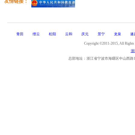
友情链接：
本省户籍考生凭有效居民身份证，原则
的当地招生考试机构报名，如因工作原因
名，须出具报名所在地的
社保证明
；
外省户籍
考生除凭有效
居民身份证外，
证或报名所在地的
社保证明
，在居住或工作
青田
缙云
松阳
云和
庆元
景宁
龙泉
遂
生考试机构报名；
Copyright ©2011-2015, Al
在中国定居的外国侨民，持我省公安机
浙I
人永久居留证》或《外侨居留证》，在居住
总部地址：浙江省宁波市海曙区中山西路11号海曙
当地招生考试机构报名。
所有参加统考、单考和免试入学的考生
续。
函授考试考科目
答：
函授考试科目。
一类：专升本
1.
哲学、文学（艺术类除外）、历史学
类：政治、外语、大学语文。