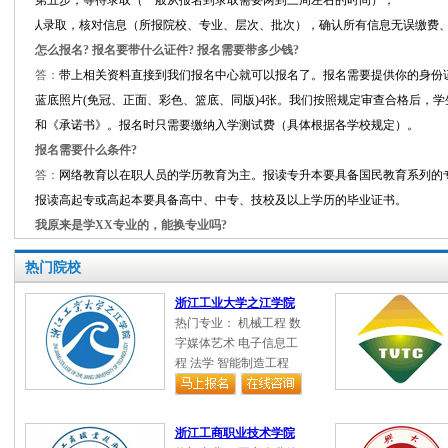
步，确认录取，核对信息（所报院校、专业、层次、批次），确认所有信息无误缴费
怎么报名? 报名要带什么证件? 报名需要带多少钱?
答：
带上相关资料直接到我们报名中心就可以报名了。报名需要提供你的身份
蓝底照片
(
免冠、正面、彩色、篮底、同版
)
4张。我们按照规定审查合格后，学
和《承诺书》。报名时只需要缴纳入学测试费（具体根据各学校规定）。
报名需要什么条件?
答：
网络教育以在职人员的学历教育为主。报读专升本要具备国民教育系列的
报读高起专或高起本要具备高中、中专、技校及以上学历的毕业证书。
我原来是学XX专业的，能换专业吗?
答：
我们可供选择的专业很多，选择专业一般是根据自己的兴趣，或是与现在
你自己的职业发展方向相关。你专科所学专业不影响你选择网络教育的本科专
热门院校
函授报考条件
浙江工业大学之江学院
答：
热门专业： 机械工程 数
函授报考条件
字媒体艺术 电子信息工
符合下列条件的中国公民可以报考：
程 法学 智能制造工程
（一）遵守中华人民共和国宪法和法律。
（二）国家承认学历的各类高、中等学校
业人员和社会其他人员。
浙江工商职业技术学院